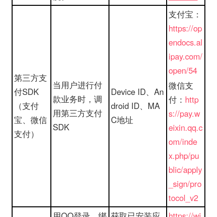
支付宝：
https://op
endocs.al
ipay.com/
open/54
第三方支
当用户进行付
微信支
付SDK
Device ID、An
款业务时，调
付：
http
（支付
droid ID、MA
用第三方支付
s://pay.w
宝、微信
C地址
SDK
eixin.qq.c
支付）
om/inde
x.php/pu
blic/apply
_sign/pro
tocol_v2
用QQ登录、绑
获取已安装应
https://wi