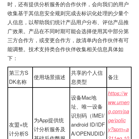
时，还有提供分析服务的合作伙伴，会向我们的用户
收集基于其信息安全规则完成去标识化处理的少量个
人信息，以帮助我们统计产品用户分布、评估产品推
广效果。产品在不同时期可能会选择使用其中部分第
三方合作方，或变更合作方，故清单内合作伙伴有可
能调整。技术支持类合作伙伴收集相关信息具体如
下：
第三方S
共享的个人信
使用场景描述
备注
DK名称
息类型
https://w
设备Mac地
ww.umen
址、唯一设备
g.com/pa
识别码（IMEI/
为App提供统
ge/polic
友盟+统
android ID/IDF
计分析服务及
y?spm=a
计分析S
A/OPENUDID/
基础反作弊服
211eg.10