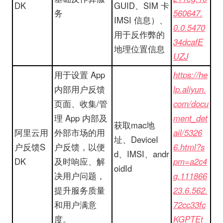
DK
GUID、SIM 卡
务
560647.
IMSI 信息）、
0.0.5470
用于反作弊的
34dcafE
地理位置信息
UZJ
用于设置 App
https://he
内部用户反馈
lp.aliyun.
页面、收集/管
com/docu
理 App 内部及
ment_det
获取mac地
阿里云用
外部市场的用
ail/5326
址、DeviceI
户反馈S
户反馈，以便
6.html?s
d、IMSI、andr
DK
及时响应、解
pm=a2c4
oidId
决用户问题，
g.111866
提升服务质量
23.6.562.
和用户满意
72cc33fc
度。
KGPTEt