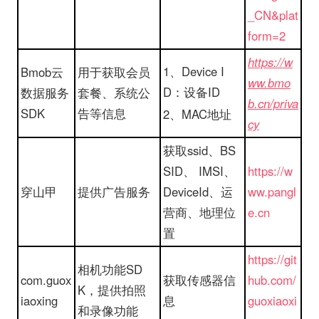
_CN&plat
form=2
https://w
1、Device I
Bmob云
用于获取会员
ww.bmo
D：设备ID
数据服务
套餐、系统公
b.cn/priva
SDK
告等信息
2、MAC地址
cy
获取ssid、BS
SID、 IMSI、
https://w
穿山甲
提供广告服务
DeviceId、运
ww.pangl
营商、地理位
e.cn
置
https://git
相机功能SD
com.guox
获取传感器信
hub.com/
K，提供拍照
iaoxing
息
guoxiaoxi
和录像功能