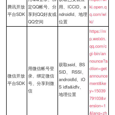
腾讯开放
定QQ帐号、分
用、ICCID、a
ki.open.q
平台SDK
享到QQ好友或
ndroidId、地理
q.com/wi
QQ空间
位置
ki/
https://m
p.weixin.
qq.com/c
gi-bin/an
nounce?a
获取ssid、BS
用微信帐号登
ction=get
SID、 RSSI、
微信开放
录、绑定微信
announce
androidId、iO
平台SDK
号、分享到微
ment&ke
S idfa&idfv、
信
y=15039
地理位置
79103&v
ersion=1
&lang=zh